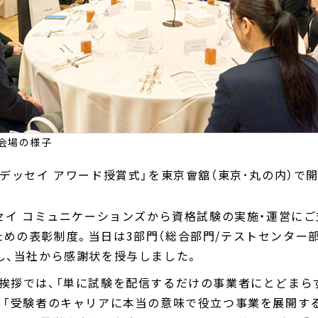
会場の様子
年度 オデッセイ アワード授賞式」を東京會舘（東京･丸の内）で
ッセイ コミュニケーションズから資格試験の実施・運営に
めの表彰制度。当日は3部門（総合部門/テストセンター部門
し、当社から感謝状を授与しました。
挨拶では、「単に試験を配信するだけの事業者にとどまら
」「受験者のキャリアに本当の意味で役立つ事業を展開す