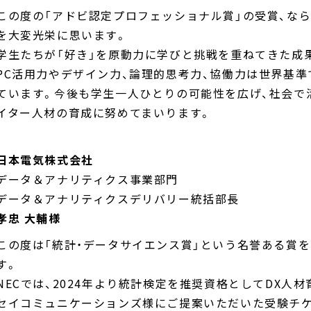
この度の「アドビ認定プロフェッショナル賞」の受賞、な
を大変光栄に思います。
学生たちが「好き」を原動力に学びと挑戦を重ねてきた成
PC活用力やデザイン力、論理的思考力、協働力は世界基
ています。今後も学生一人ひとりの可能性を広げ、社会で
イター人材の育成に努めてまいります。
日本電気株式会社
データ＆アナリティクス事業部門
データ＆アナリティクスデリバリー統括部長
孝忠 大輔様
この度は「統計・データサイエンス賞」という名誉ある賞
す。
NECでは、2024年より統計検定を推奨資格としてDX人
セイコミュニケーションズ様にご提案いただいた受験チケ