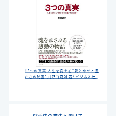
『3つの真実 人生を変える“愛と幸せと豊
かさの秘密”』［野口嘉則 著/ ビジネス社］
就活中の学生へ向けて