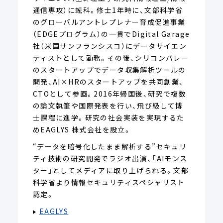
通信専攻）に転科。修士1年時に、文部科学省
のグローバルアントレプレナー育成促進事業
（EDGEプログラム）の一貫でDigital Garage
社（米国サンフランシスコ）にデータサイエン
ティストとして勤務。その後、シリコンバレー
のスタートアップでデータ収集解析ツールの
開発、AI×HRのスタートアップを共同創業、
CTOとして参画。2016年帰国後、研究で複数
の論文執筆や国際発表を行い、飛び級して博
士課程に進学。研究の社会実装を実現するた
めEAGLYS 株式会社を設立。
“データを暗号化したまま解析する”セキュリ
ティ技術の研究開発でラジオ出演、「AIモンス
ター」としてメディアに取り上げられる。文部
科学省より情報セキュリティスペシャリスト
認定。
EAGLYS