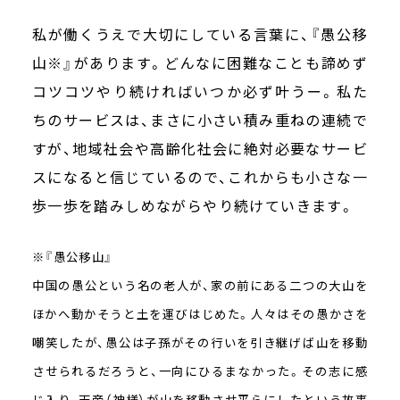
私が働くうえで大切にしている言葉に、『愚公移
山※』があります。どんなに困難なことも諦めず
コツコツやり続ければいつか必ず叶うー。私た
ちのサービスは、まさに小さい積み重ねの連続で
すが、地域社会や高齢化社会に絶対必要なサービ
スになると信じているので、これからも小さな一
歩一歩を踏みしめながらやり続けていきます。
※『愚公移山』
中国の愚公という名の老人が、家の前にある二つの大山を
ほかへ動かそうと土を運びはじめた。人々はその愚かさを
嘲笑したが、愚公は子孫がその行いを引き継げば山を移動
させられるだろうと、一向にひるまなかった。その志に感
じ入り、天帝（神様）が山を移動させ平らにしたという故事