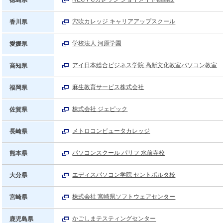
徳島県
穴吹カレッジ キャリアアップスクール
香川県
学校法人 河原学園
愛媛県
アイ日本総合ビジネス学院 高新文化教室パソコン教室
高知県
麻生教育サービス株式会社
福岡県
株式会社 ジェピック
佐賀県
メトロコンピュータカレッジ
長崎県
パソコンスクール パリフ 水前寺校
熊本県
エディスパソコン学院 セントポルタ校
大分県
株式会社 宮崎県ソフトウェアセンター
宮崎県
かごしまテスティングセンター
鹿児島県