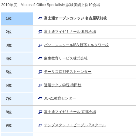
2010年度、Microsoft Office Specialistの試験実績上位10会場
富士通オープンカレッジ 名古屋駅前校
1位
富士通マイゼミナール 札幌会場
2位
パソコンスクールISA 新宿エルタワー校
3位
麻生教育サービス株式会社
4位
モーリス京都テストセンター
5位
近畿テクノ学院 梅田校
6位
JC-21教育センター
7位
富士通マイゼミナール 京都会場
8位
テンプスタッフ・ピープル Pスクール
9位