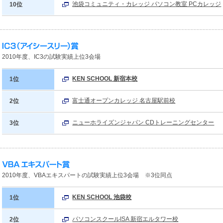
池袋コミュニティ・カレッジ パソコン教室 PCカレッジ
10位
2010年度、IC3の試験実績上位3会場
KEN SCHOOL 新宿本校
1位
富士通オープンカレッジ 名古屋駅前校
2位
ニューホライズンジャパン CDトレーニングセンター
3位
2010年度、VBAエキスパートの試験実績上位3会場 ※3位同点
KEN SCHOOL 池袋校
1位
パソコンスクールISA 新宿エルタワー校
2位