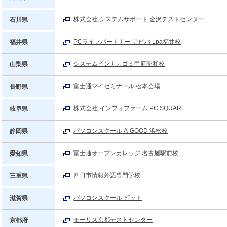
株式会社 システムサポート 金沢テストセンター
石川県
PCライフパートナー アビバ Lpa福井校
福井県
システムインナカゴミ甲府昭和校
山梨県
富士通マイゼミナール 松本会場
長野県
株式会社 インフォファーム PC SQUARE
岐阜県
パソコンスクール A-GOOD 浜松校
静岡県
富士通オープンカレッジ 名古屋駅前校
愛知県
四日市情報外語専門学校
三重県
パソコンスクール ビット
滋賀県
モーリス京都テストセンター
京都府