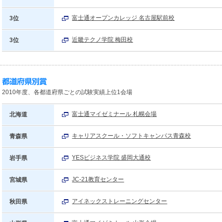
富士通オープンカレッジ 名古屋駅前校
3位
近畿テクノ学院 梅田校
3位
2010年度、各都道府県ごとの試験実績上位1会場
富士通マイゼミナール 札幌会場
北海道
キャリアスクール・ソフトキャンパス青森校
青森県
YESビジネス学院 盛岡大通校
岩手県
JC-21教育センター
宮城県
アイネックストレーニングセンター
秋田県