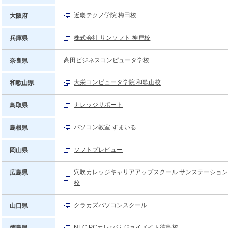
近畿テクノ学院 梅田校
大阪府
株式会社 サンソフト 神戸校
兵庫県
高田ビジネスコンピュータ学校
奈良県
大栄コンピュータ学院 和歌山校
和歌山県
ナレッジサポート
鳥取県
パソコン教室 すまいる
島根県
ソフトプレビュー
岡山県
穴吹カレッジキャリアアップスクール サンステーショ
広島県
校
クラカズパソコンスクール
山口県
NEC PCカレッジ ジョイメイト徳島校