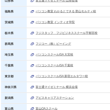
富士通マイゼミナール 山形会場
山形県
パソコン教室 わかるとできる 郡山モルティ校
福島県
パソコン教室 インティオ学院
茨城県
フジスタッフ フジビジネススクール宇都宮校
栃木県
フジコー（株）ビーイング
群馬県
パソコンスクールISA 大宮校
埼玉県
パソコンスクールISA 千葉校
千葉県
パソコンスクールISA 新宿エルタワー校
東京都
富士通マイゼミナール 横浜会場
神奈川県
アピスキャリアステーション
新潟県
富山OAスクール
富山県